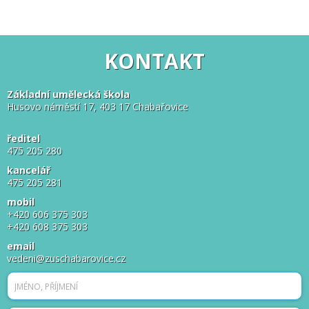
KONTAKT
Základní umělecká škola
Husovo náměstí 17, 403 17 Chabařovice
ředitel
475 205 280
kancelář
475 205 281
mobil
+420 606 375 303
+420 608 375 303
email
vedeni@zuschabarovice.cz