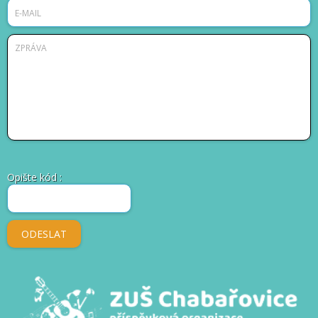
Opište kód
: