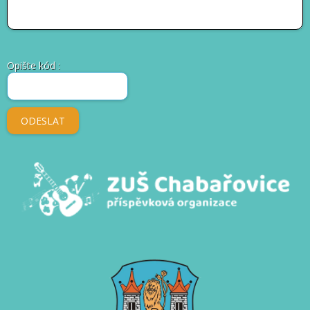
Opište kód
: