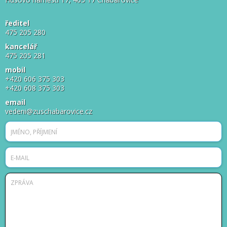
ředitel
475 205 280
kancelář
475 205 281
mobil
+420 606 375 303
+420 608 375 303
email
vedeni@zuschabarovice.cz