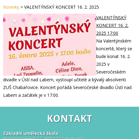
Novinky
>
VALENTÝNSKÝ KONCERT 16. 2. 2025
VALENTÝNSKÝ
KONCERT 16. 2.
2025 17:00
Na Valentýnském
koncertě, který se
bude konat 16. 2.
2025 v
Severočeském
divadle v Ústí nad Labem, vystoupí učitelé a bývalý absolventi
ZUŠ Chabařovice. Koncert pořádá Severočeské divadlo Ústí nad
Labem a začátek je v 17:00.
KONTAKT
Základní umělecká škola
Husovo náměstí 17, 403 17 Chabařovice