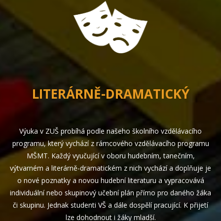
LITERÁRNĚ-DRAMATICKÝ
Výuka v ZUŠ probíhá podle našeho školního vzdělávacího
programu, který vychází z rámcového vzdělávacího programu
MŠMT. Každý vyučující v oboru hudebním, tanečním,
výtvarném a literárně-dramatickém z nich vychází a doplňuje je
o nové poznatky a novou hudební literaturu a vypracovává
individuální nebo skupinový učební plán přímo pro daného žáka
či skupinu. Jednak studenti VŠ a dále dospělí pracující. K přijetí
lze dohodnout i žáky mladší.