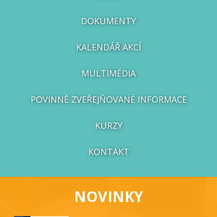
DOKUMENTY
KALENDÁŘ AKCÍ
MULTIMÉDIA
POVINNĚ ZVEŘEJŇOVANÉ INFORMACE
KURZY
KONTAKT
NOVINKY