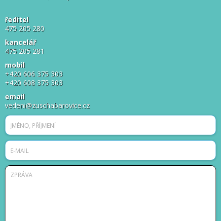
ředitel
475 205 280
kancelář
475 205 281
mobil
+420 606 375 303
+420 608 375 303
email
vedeni@zuschabarovice.cz