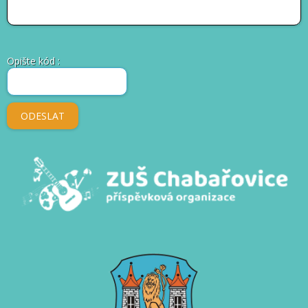
Opište kód
: