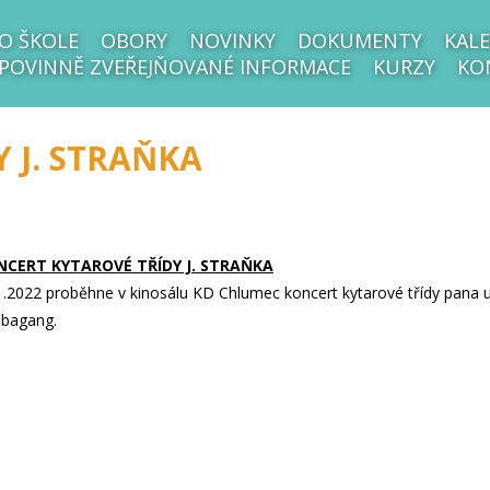
O ŠKOLE
OBORY
NOVINKY
DOKUMENTY
KALE
POVINNĚ ZVEŘEJŇOVANÉ INFORMACE
KURZY
KO
 J. STRAŇKA
NCERT KYTAROVÉ TŘÍDY J. STRAŇKA
1.2022 proběhne v kinosálu KD Chlumec koncert kytarové třídy pana uč
bagang.