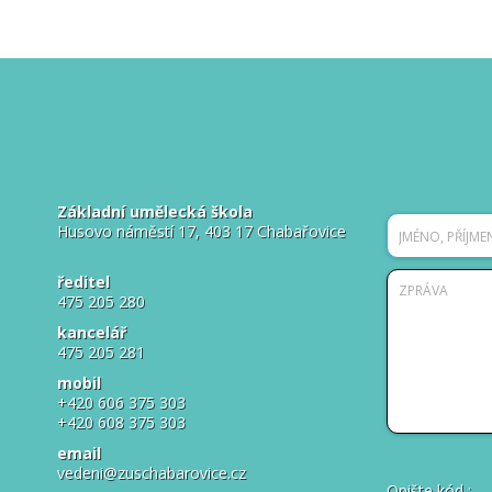
Základní umělecká škola
Husovo náměstí 17, 403 17 Chabařovice
ředitel
475 205 280
kancelář
475 205 281
mobil
+420 606 375 303
+420 608 375 303
email
vedeni@zuschabarovice.cz
Opište kód
: