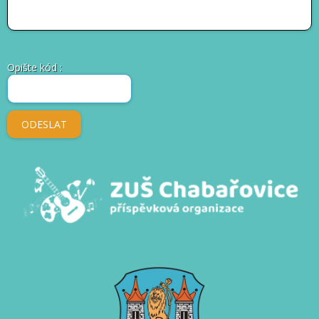
Opište kód
: