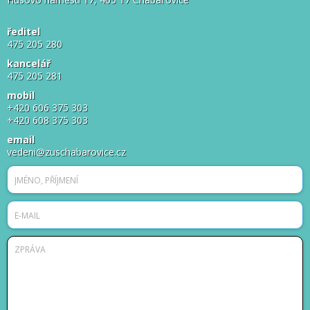
ředitel
475 205 280
kancelář
475 205 281
mobil
+420 606 375 303
+420 608 375 303
email
vedeni@zuschabarovice.cz