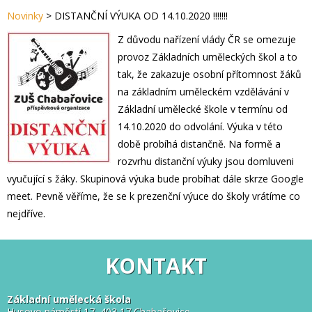
Novinky
>
DISTANČNÍ VÝUKA OD 14.10.2020 !!!!!!!
Z důvodu nařízení vlády ČR se omezuje
provoz Základních uměleckých škol a to
tak, že zakazuje osobní přítomnost žáků
na základním uměleckém vzdělávání v
Základní umělecké škole v termínu od
14.10.2020 do odvolání. Výuka v této
době probíhá distančně. Na formě a
rozvrhu distanční výuky jsou domluveni
vyučující s žáky. Skupinová výuka bude probíhat dále skrze Google
meet. Pevně věříme, že se k prezenční výuce do školy vrátíme co
nejdříve.
KONTAKT
Základní umělecká škola
Husovo náměstí 17, 403 17 Chabařovice