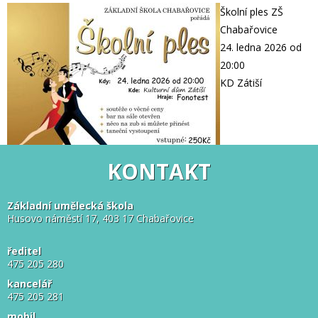
Školní ples ZŠ
Chabařovice
24. ledna 2026 od
20:00
KD Zátiší
KONTAKT
Základní umělecká škola
Husovo náměstí 17, 403 17 Chabařovice
ředitel
475 205 280
kancelář
475 205 281
mobil