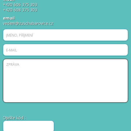
+420 606 375 303
+420 608 375 303
email
vedeni@zuschabarovice.cz
Opište kód
: