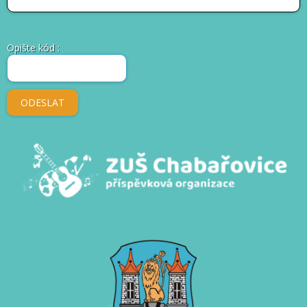
Opište kód
: