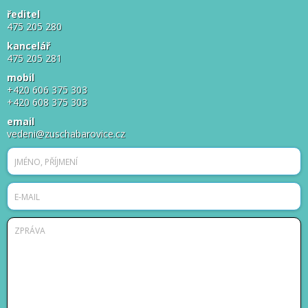
ředitel
475 205 280
kancelář
475 205 281
mobil
+420 606 375 303
+420 608 375 303
email
vedeni@zuschabarovice.cz