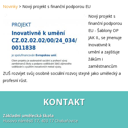
Novinky
>
Nový projekt s finanční podporou EU
Nový projekt s
finanční podporou
EU - Šablony OP
JAK II., se jmenuje
Inovativně k
umění a zajišťuje
žákům i
zaměstnancům
ZUŠ rozvíjet svůj osobně sociální rozvoj stejně jako umělecký a
profesní růst.
KONTAKT
Základní umělecká škola
Husovo náměstí 17, 403 17 Chabařovice