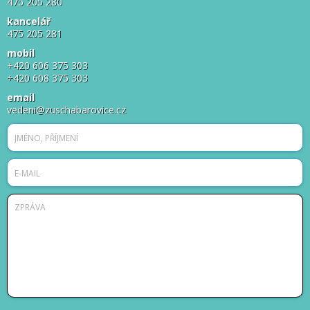
475 205 280
kancelář
475 205 281
mobil
+420 606 375 303
+420 608 375 303
email
vedeni@zuschabarovice.cz