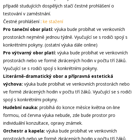
případě studujících dospělých stačí čestné prohlášení o
testování v zaměstnání.
Čestné prohlášení :
ke stažení
Pro taneční obor platí:
výuka bude probíhat ve venkovních
prostorách nejméně jednou týdně. Vyučující se s rodiči spojí s
konkrétními pokyny. (ostatní výuka dále online)
Pro výtvarný obor platí:
výuka bude probíhat ve venkovních
prostorách nebo ve formě zkrácených hodin v počtu tří žáků.
Vyučující se s rodiči spojí s konkrétními pokyny.
Literárně-dramatický obor a přípravná estetická
výchova:
výuka bude probíhat ve venkovních prostorách nebo
ve formě zkrácených hodin v počtu tří žáků. Vyučující se s rodiči
spojí s konkrétními pokyny.
Hudební nauka:
probíhá do konce měsíce května on-line
formou, od června výuka nebude, zde bude prostor pro
individuální konzultace, opravy známek.
Orchestr a kapela:
výuka bude probíhat ve venkovních
prostorách nebo ve formě zkrácených hodin v počtu tří žáků.