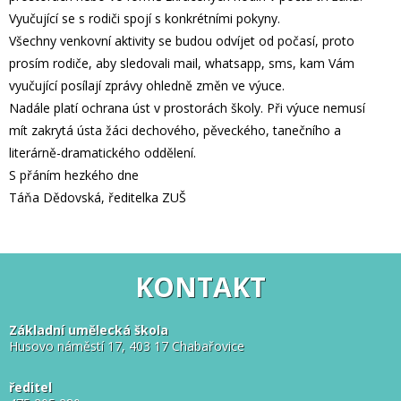
Vyučující se s rodiči spojí s konkrétními pokyny.
Všechny venkovní aktivity se budou odvíjet od počasí, proto
prosím rodiče, aby sledovali mail, whatsapp, sms, kam Vám
vyučující posílají zprávy ohledně změn ve výuce.
Nadále platí ochrana úst v prostorách školy. Při výuce nemusí
mít zakrytá ústa žáci dechového, pěveckého, tanečního a
literárně-dramatického oddělení.
S přáním hezkého dne
Táňa Dědovská, ředitelka ZUŠ
KONTAKT
Základní umělecká škola
Husovo náměstí 17, 403 17 Chabařovice
ředitel