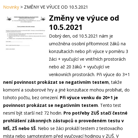
Novinky
>
ZMĚNY VE VÝUCE OD 10.5.2021
Změny ve výuce od
10.5.2021
Dobrý den, od 10.5.2021 nám je
umožněna osobní přítomnost žáků na
konzultacích nebo při výuce v poměru 3
žáci + vyučující ve vnitřních prostorách
nebo až 20 žáků + vyučující ve
venkovních prostorách. Při výuce do 3+1
není povinnost prokázat se negativním testem
, takže
komorní a souborové hry a jiné konzultace mohou probíhat, do
tohoto počtu, bez omezení.
Při výuce venku do 20+1 je
povinnost prokázat se negativním testem
. Tento test
nesmí být starší než 72 hodin.
Pro potřeby ZUŠ stačí čestné
prohlášení zákonných zástupců o provedeném testu v
MŠ, ZŠ nebo SŠ
. Nebo se žáci prokáží testem z testovacího
místa nebo samotestem před vyučovací hodinou v ZUŠ. V