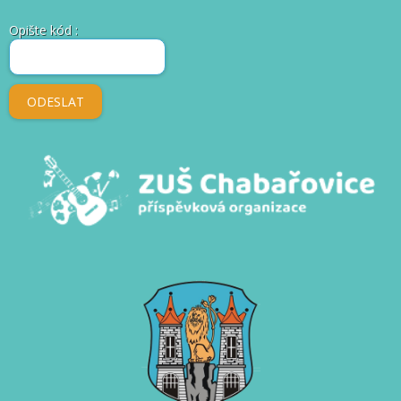
Opište kód
: