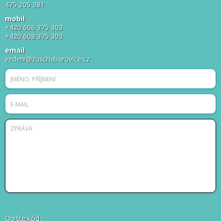
475 205 281
mobil
+420 606 375 303
+420 608 375 303
email
vedeni@zuschabarovice.cz
Opište kód
: