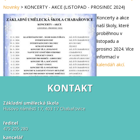
Novinky
>
KONCERTY - AKCE (LISTOPAD - PROSINEC 2024)
Koncerty a akce
naší školy, které
proběhnou v
listopadu a
prosinci 2024. Více
informací v
kalendáři akcí.
KONTAKT
Základní umělecká škola
Husovo náměstí 17, 403 17 Chabařovice
ředitel
475 205 280
kancelář