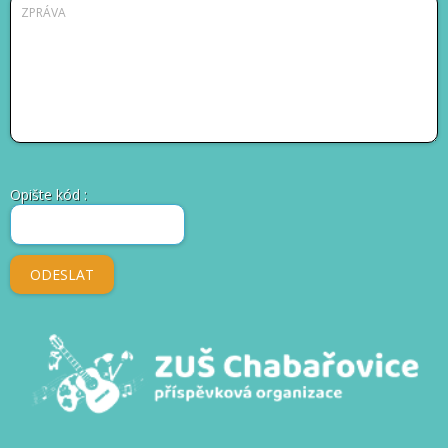
Opište kód
: