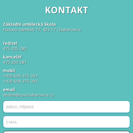
KONTAKT
Základní umělecká škola
Husovo náměstí 17, 403 17 Chabařovice
ředitel
475 205 280
kancelář
475 205 281
mobil
+420 606 375 303
+420 608 375 303
email
vedeni@zuschabarovice.cz