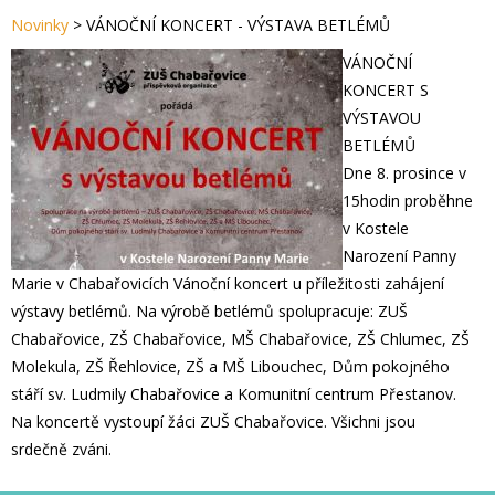
Novinky
>
VÁNOČNÍ KONCERT - VÝSTAVA BETLÉMŮ
VÁNOČNÍ
KONCERT S
VÝSTAVOU
BETLÉMŮ
Dne 8. prosince v
15hodin proběhne
v Kostele
Narození Panny
Marie v Chabařovicích Vánoční koncert u příležitosti zahájení
výstavy betlémů. Na výrobě betlémů spolupracuje: ZUŠ
Chabařovice, ZŠ Chabařovice, MŠ Chabařovice, ZŠ Chlumec, ZŠ
Molekula, ZŠ Řehlovice, ZŠ a MŠ Libouchec, Dům pokojného
stáří sv. Ludmily Chabařovice a Komunitní centrum Přestanov.
Na koncertě vystoupí žáci ZUŠ Chabařovice. Všichni jsou
srdečně zváni.