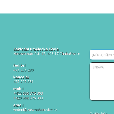
Základní umělecká škola
Husovo náměstí 17, 403 17 Chabařovice
ředitel
475 205 280
kancelář
475 205 281
mobil
+420 606 375 303
+420 608 375 303
email
vedeni@zuschabarovice.cz
Opište kód
: