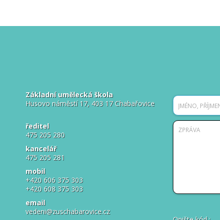
Základní umělecká škola
Husovo náměstí 17, 403 17 Chabařovice
ředitel
475 205 280
kancelář
475 205 281
mobil
+420 606 375 303
+420 608 375 303
email
vedeni@zuschabarovice.cz
Opište kód
: