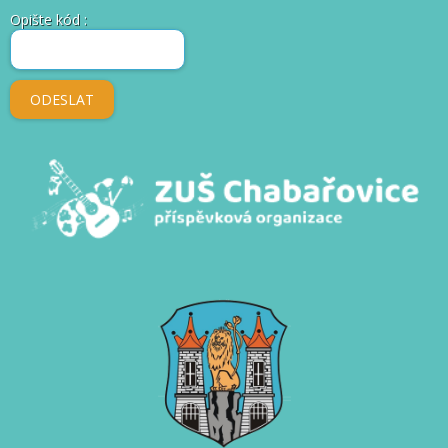
Opište kód
: