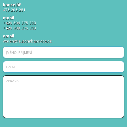
kancelář
475 205 281
mobil
+420 606 375 303
+420 608 375 303
email
vedeni@zuschabarovice.cz