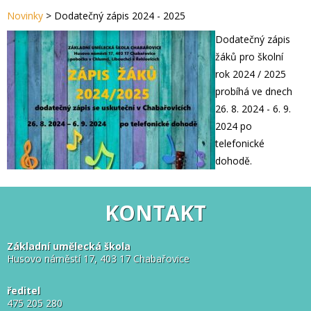
Novinky
>
Dodatečný zápis 2024 - 2025
Dodatečný zápis
žáků pro školní
rok 2024 / 2025
probíhá ve dnech
26. 8. 2024 - 6. 9.
2024 po
telefonické
dohodě.
KONTAKT
Základní umělecká škola
Husovo náměstí 17, 403 17 Chabařovice
ředitel
475 205 280