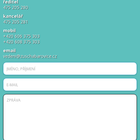
ředitel
475 205 280
kancelář
475 205 281
mobil
+420 606 375 303
+420 608 375 303
email
vedeni@zuschabarovice.cz