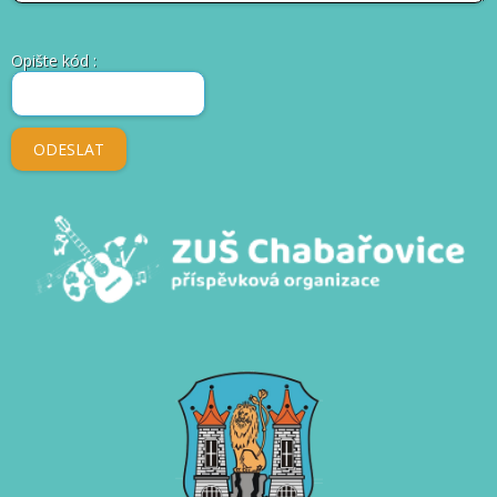
Opište kód
: