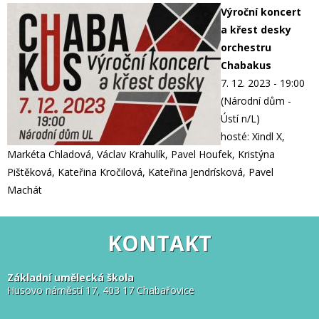
Výroční koncert
a křest desky
orchestru
Chabakus
7. 12. 2023 - 19:00
(Národní dům -
Ústí n/L)
hosté: Xindl X,
Markéta Chladová, Václav Krahulík, Pavel Houfek, Kristýna
Pištěková, Kateřina Kročilová, Kateřina Jendrísková, Pavel
Machát
KONTAKT
Základní umělecká škola
Husovo náměstí 17, 403 17 Chabařovice