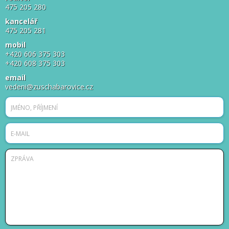
475 205 280
kancelář
475 205 281
mobil
+420 606 375 303
+420 608 375 303
email
vedeni@zuschabarovice.cz