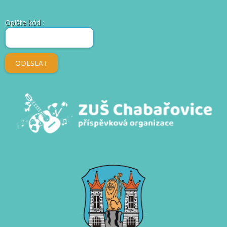
Opište kód
: