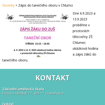
Novinky
>
Zápis do tanečního oboru v Chlumci
Dne 6.9.2023 a
13.9.2023
proběhne v
prostorách
tělocvičny ZŠ
Chlumec
ukázková hodina
a zápis žáků do
tanečního oboru.
KONTAKT
Základní umělecká škola
Husovo náměstí 17, 403 17 Chabařovice
ředitel