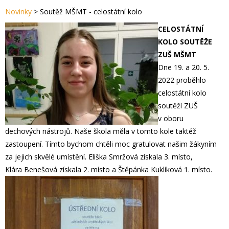
Novinky
>
Soutěž MŠMT - celostátní kolo
CELOSTÁTNÍ
KOLO SOUTĚŽE
ZUŠ MŠMT
Dne 19. a 20. 5.
2022 proběhlo
celostátní kolo
soutěží ZUŠ
v oboru
dechových nástrojů. Naše škola měla v tomto kole taktéž
zastoupení. Tímto bychom chtěli moc gratulovat našim žákyním
za jejich skvělé umístění. Eliška Smržová získala 3. místo,
Klára Benešová získala 2. místo a Štěpánka Kuklíková 1. místo.