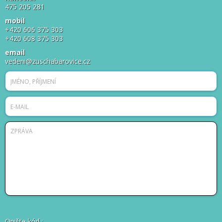
475 205 281
mobil
+420 606 375 303
+420 608 375 303
email
vedeni@zuschabarovice.cz
Opište kód
: