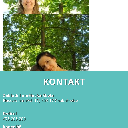
KONTAKT
Základní umělecká škola
Husovo náměstí 17, 403 17 Chabařovice
ředitel
475 205 280
kancelář