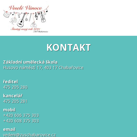
KONTAKT
Základní umělecká škola
Husovo náměstí 17, 403 17 Chabařovice
ředitel
475 205 280
kancelář
475 205 281
mobil
+420 606 375 303
+420 608 375 303
email
vedeni@zuschabarovice.cz