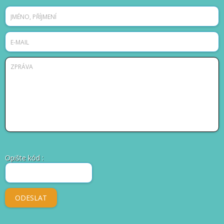
Opište kód
: