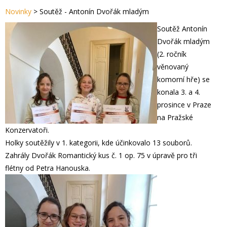
Novinky
>
Soutěž - Antonín Dvořák mladým
Soutěž Antonín
Dvořák mladým
(2. ročník
věnovaný
komorní hře) se
konala 3. a 4.
prosince v Praze
na Pražské
Konzervatoři.
Holky soutěžily v 1. kategorii, kde účinkovalo 13 souborů.
Zahrály Dvořák Romantický kus č. 1 op. 75 v úpravě pro tři
flétny od Petra Hanouska.