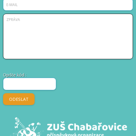
Opište kód
: