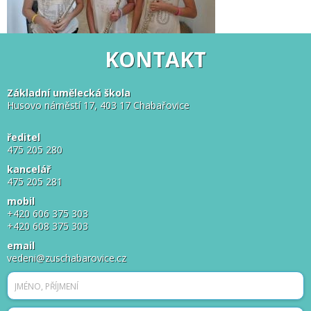
KONTAKT
Základní umělecká škola
Husovo náměstí 17, 403 17 Chabařovice
ředitel
475 205 280
kancelář
475 205 281
mobil
+420 606 375 303
+420 608 375 303
email
vedeni@zuschabarovice.cz