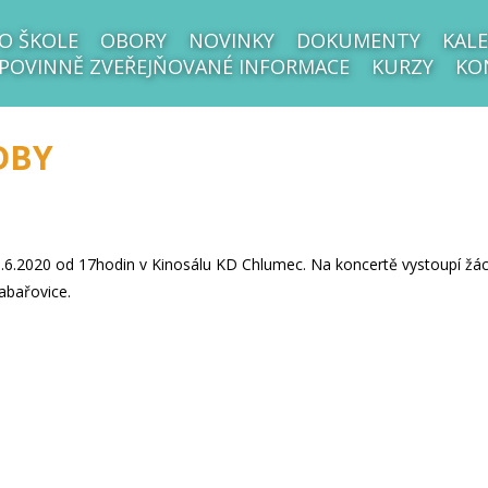
O ŠKOLE
OBORY
NOVINKY
DOKUMENTY
KALE
POVINNĚ ZVEŘEJŇOVANÉ INFORMACE
KURZY
KO
DBY
.2020 od 17hodin v Kinosálu KD Chlumec. Na koncertě vystoupí žáci od
abařovice.