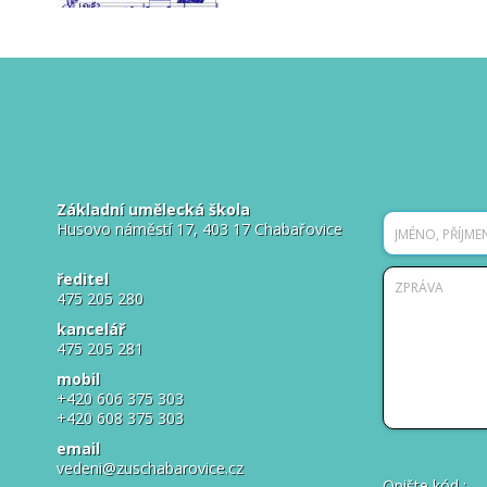
Základní umělecká škola
Husovo náměstí 17, 403 17 Chabařovice
ředitel
475 205 280
kancelář
475 205 281
mobil
+420 606 375 303
+420 608 375 303
email
vedeni@zuschabarovice.cz
Opište kód
: